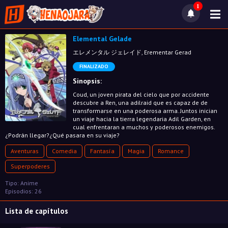
1
Elemental Gelade
エレメンタル ジェレイド, Erementar Gerad
FINALIZADO
Sinopsis:
Coud, un joven pirata del cielo que por accidente
descubre a Ren, una adilraid que es capaz de de
transformarse en una poderosa arma. Juntos inician
un viaje hacia la tierra legendaria Adil Garden, en
cual enfrentaran a muchos y poderosos enemigos.
¿Podrán llegar?¿Qué pasara en su viaje?
Aventuras
Comedia
Fantasía
Magia
Romance
Superpoderes
Tipo: Anime
Episodios: 26
Lista de capítulos