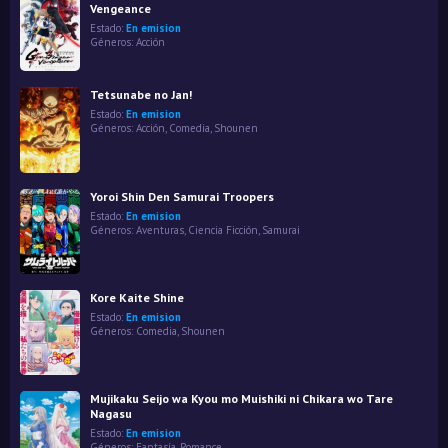
Vengeance
Estado:
En emision
Géneros:
Acción
Tetsunabe no Jan!
Estado:
En emision
Géneros:
Acción
,
Comedia
,
Shounen
Yoroi Shin Den Samurai Troopers
Estado:
En emision
Géneros:
Aventuras
,
Ciencia Ficción
,
Samurai
Kore Kaite Shine
Estado:
En emision
Géneros:
Comedia
,
Shounen
Mujikaku Seijo wa Kyou mo Muishiki ni Chikara wo Tare
Nagasu
Estado:
En emision
Géneros:
Fantasía
,
Romance