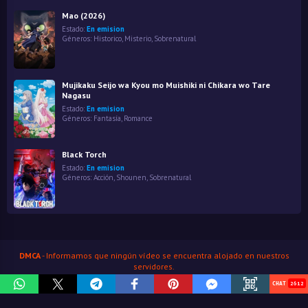
Mao (2026)
Estado:
En emision
Géneros:
Historico
,
Misterio
,
Sobrenatural
Mujikaku Seijo wa Kyou mo Muishiki ni Chikara wo Tare
Nagasu
Estado:
En emision
Géneros:
Fantasía
,
Romance
Black Torch
Estado:
En emision
Géneros:
Acción
,
Shounen
,
Sobrenatural
DMCA
- Informamos que ningún vídeo se encuentra alojado en nuestros
servidores.
HenaoJara
© Copyright 2026
2612