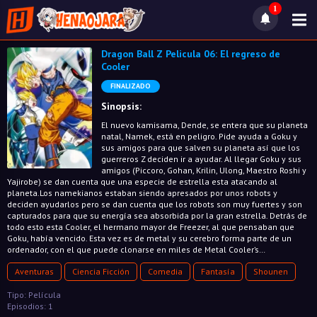
1
Dragon Ball Z Pelicula 06: El regreso de
Cooler
FINALIZADO
Sinopsis:
El nuevo kamisama, Dende, se entera que su planeta
natal, Namek, está en peligro. Pide ayuda a Goku y
sus amigos para que salven su planeta así que los
guerreros Z deciden ir a ayudar. Al llegar Goku y sus
amigos (Piccoro, Gohan, Krilin, Ulong, Maestro Roshi y
Yajirobe) se dan cuenta que una especie de estrella esta atacando al
planeta.Los namekianos estaban siendo apresados por unos robots y
deciden ayudarlos pero se dan cuenta que los robots son muy fuertes y son
capturados para que su energía sea absorbida por la gran estrella. Detrás de
todo esto esta Cooler, el hermano mayor de Freezer, al que pensaban que
Goku, había vencido. Esta vez es de metal y su cerebro forma parte de un
ordenador, con el que puede clonarse en miles de Metal Cooler’s…
Aventuras
Ciencia Ficción
Comedia
Fantasía
Shounen
Tipo: Película
Episodios: 1