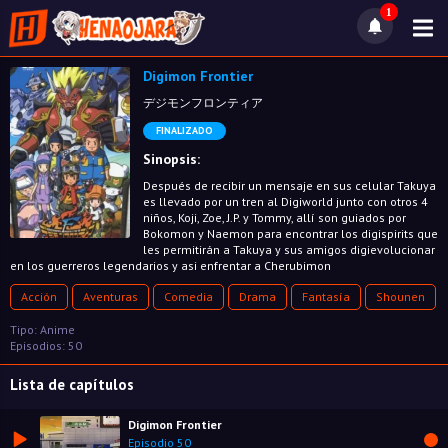
1
Digimon Frontier
デジモンフロンティア
FINALIZADO
Sinopsis:
Después de recibir un mensaje en sus celular Takuya
es llevado por un tren al Digiworld junto con otros 4
niños, Koji, Zoe, J.P. y Tommy, allí son guiados por
Bokomon y Naemon para encontrar los digispirits que
les permitirán a Takuya y sus amigos digievolucionar
en los guerreros legendarios y asi enfrentar a Cherubimon
Acción
Aventuras
Comedia
Drama
Fantasía
Shounen
Tipo: Anime
Episodios: 50
Lista de capítulos
Digimon Frontier
Episodio 50