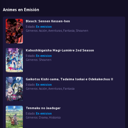
Animes en Emisión
Bleach: Sennen Kessen-hen
Estado:
En emision
Géneros:
Acción
,
Aventuras
,
Fantasía
,
Shounen
Kabushikigaisha Magi-Lumière 2nd Season
Estado:
En emision
Géneros:
Shounen
Gaikotsu Kishi-sama, Tadaima Isekai e Odekakechuu II
Estado:
En emision
Géneros:
Acción
,
Aventuras
,
Fantasía
Tenmaku no Jaadugar
Estado:
En emision
Géneros:
Drama
,
Historico