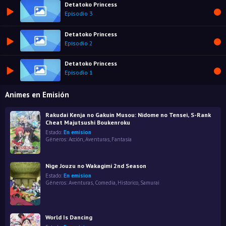
Detatoko Princess
Episodio 3
Detatoko Princess
Episodio 2
Detatoko Princess
Episodio 1
Animes en Emisión
Rakudai Kenja no Gakuin Musou: Nidome no Tensei, S-Rank
Cheat Majutsushi Boukenroku
Estado:
En emision
Géneros:
Acción
,
Aventuras
,
Fantasía
Nige Jouzu no Wakagimi 2nd Season
Estado:
En emision
Géneros:
Aventuras
,
Comedia
,
Historico
,
Samurai
World Is Dancing