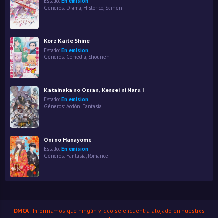
Estado:
En emision
Géneros:
Drama
,
Historico
,
Seinen
Kore Kaite Shine
Estado:
En emision
Géneros:
Comedia
,
Shounen
Katainaka no Ossan, Kensei ni Naru II
Estado:
En emision
Géneros:
Acción
,
Fantasía
Oni no Hanayome
Estado:
En emision
Géneros:
Fantasía
,
Romance
DMCA
- Informamos que ningún vídeo se encuentra alojado en nuestros