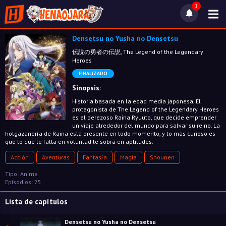
1
Densetsu no Yusha no Densetsu
伝説の勇者の伝説, The Legend of the Legendary
Heroes
FINALIZADO
Sinopsis:
Historia basada en la edad media japonesa. El
protagonista de The Legend of the Legendary Heroes
es el perezoso Raina Ryuuto, que decide emprender
un viaje alrededor del mundo para salvar su reino. La
holgazanería de Raina está presente en todo momento, y lo más curioso es
que lo que le falta en voluntad le sobra en aptitudes.
Acción
Aventuras
Fantasía
Magia
Shounen
Tipo: Anime
Episodios: 25
Lista de capítulos
Densetsu no Yusha no Densetsu