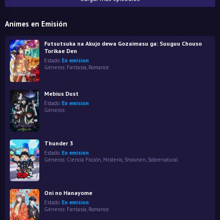
Animes en Emisión
Futsutsuka na Akujo dewa Gozaimasu ga: Suuguu Chouso
Torikae Den
Estado:
En emision
Géneros:
Fantasía
,
Romance
Mebius Dust
Estado:
En emision
Géneros:
Thunder 3
Estado:
En emision
Géneros:
Ciencia Ficción
,
Misterio
,
Shounen
,
Sobrenatural
Oni no Hanayome
Estado:
En emision
Géneros:
Fantasía
,
Romance