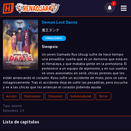
1
Demon Lord Dante
魔王ダンテ
FINALIZADO
Sinopsis:
Un joven llamado Ryo Utsugi sufre de hace tiempo
una pesadilla: sueña que es un demonio que está en
el Himalaya, y que mataba gente en la prehistoria. Él
pertenece a un equipo de alpinismo, y en sus sueños
ve unos asesinatos en serie, chicas jóvenes que les
están arrancando el corazón. Ryou sufre un accidente de moto, pero se salva
milagrosamente. Tras el accidente deja de sufrir las pesadillas, pero escucha
y ve a las chicas que les arrancan el corazón pidiendo ayuda.
Acción
Demonios
Shounen
Sobrenatural
Terror
Tipo: Anime
Episodios: 13
Lista de capítulos