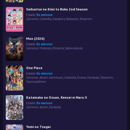
Seihantai na Kimi to Boku 2nd Season
Estado:
En emision
Géneros:
Comedia
,
Escolares
,
Romance
,
Shounen
Mao (2026)
Estado:
En emision
Géneros:
Historico
,
Misterio
,
Sobrenatural
One Piece
Estado:
En emision
Géneros:
Acción
,
Aventuras
,
Comedia
,
Drama
,
Fantasía
,
Shounen
,
Superpoderes
Katainaka no Ossan, Kensei ni Naru II
Estado:
En emision
Géneros:
Acción
,
Fantasía
Yomi no Tsugai