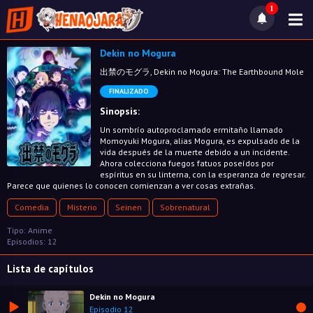
1
Dekin no Mogura
出禁のモグラ, Dekin no Mogura: The Earthbound Mole
FINALIZADO
Sinopsis:
Un sombrío autoproclamado ermitaño llamado
Momoyuki Mogura, alias Mogura, es expulsado de la
vida después de la muerte debido a un incidente.
Ahora colecciona fuegos fatuos poseídos por
espíritus en su linterna, con la esperanza de regresar.
Parece que quienes lo conocen comienzan a ver cosas extrañas.
Comedia
Misterio
Seinen
Sobrenatural
Tipo: Anime
Episodios: 12
Lista de capítulos
Dekin no Mogura
Episodio 12