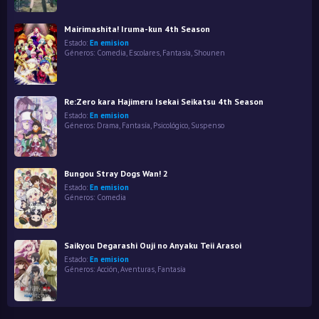
Mairimashita! Iruma-kun 4th Season
Estado:
En emision
Géneros:
Comedia
,
Escolares
,
Fantasía
,
Shounen
Re:Zero kara Hajimeru Isekai Seikatsu 4th Season
Estado:
En emision
Géneros:
Drama
,
Fantasía
,
Psicológico
,
Suspenso
Bungou Stray Dogs Wan! 2
Estado:
En emision
Géneros:
Comedia
Saikyou Degarashi Ouji no Anyaku Teii Arasoi
Estado:
En emision
Géneros:
Acción
,
Aventuras
,
Fantasía