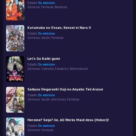
Estado:
En emision
Géneros:
Fantasía
,
Romance
Katainaka no Ossan, Kensei ni Naru II
Estado:
En emision
Géneros:
Acción
,
Fantasía
Let's Go Kaiki-gumi
Estado:
En emision
Géneros:
Comedia
,
Escolares
,
Sobrenatural
Saikyou Degarashi Ouji no Anyaku Teii Arasoi
Estado:
En emision
Géneros:
Acción
,
Aventuras
,
Fantasía
Heroine? Seijo? Iie, All Works Maid desu (Hokori)!
Estado:
En emision
Géneros:
Fantasía