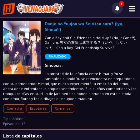
1
Danjo no Yuujou wa Seiritsu suru? (Iya,
Shinai!!)
Can a Boy and Girl Friendship Hold Up? (No, It Can't!!),
Danjoru, 男女の友情は成立する？（いや、しない
っ!!）, Can a Boy-Girl Friendship Survive?
FINALIZADO
Sinopsis:
La amistad de la infancia entre Himari y Yu se
tambalea cuando Yu se reencuentra en preparatoria
con su primer amor. Himari, que nunca experimentó la emoción del amor,
ahora debe enfrentar sus propios sentimientos. Sus sueños compartidos y los
tranquilos días en su club de jardinería se ponen a prueba en esta historia
con amor, flores y los altibajos que supone madurar.
Comedia
Escolares
Romance
Tipo: Anime
Episodios: 12
Lista de capítulos