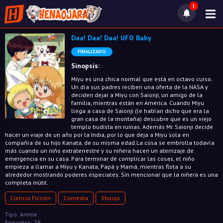
1
Daa! Daa! Daa! UFO Baby
FINALIZADO
Sinopsis:
Miyu es una chica normal que está en octavo curso.
Un día sus padres reciben una oferta de la NASA y
deciden dejar a Miyu con Saionji, un amigo de la
familia, mientras están en América. Cuando Miyu
llega a casa de Saionji (le habían dicho que era la
gran casa de la montaña) descubre que es un viejo
templo budista en ruinas. Además Mr. Saionji decide
hacer un viaje de un año por la India, por lo que deja a Miyu sola en
compañía de su hijo Kanata, de su misma edad.La cosa se embrolla todavía
más cuando un niño extraterrestre y su niñera hacen un aterrizaje de
emergencia en su casa. Para terminar de complicar las cosas, el niño
empieza a llamar a Miyu y Kanata, Papá y Mamá, mientras flota a su
alrededor mostrando poderes especiales. Sin mencionar que la niñera es una
completa inútil.
Ciencia Ficción
Comedia
Shoujo
Tipo: Anime
Episodios: 78