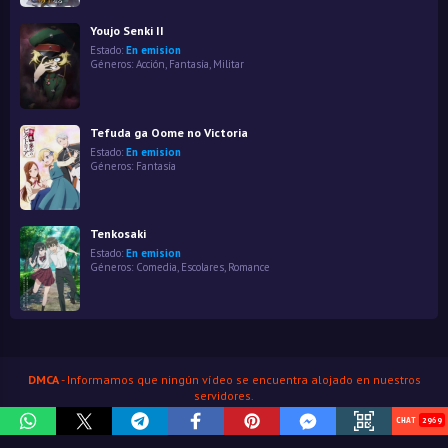
Youjo Senki II
Estado:
En emision
Géneros:
Acción
,
Fantasía
,
Militar
Tefuda ga Oome no Victoria
Estado:
En emision
Géneros:
Fantasía
Tenkosaki
Estado:
En emision
Géneros:
Comedia
,
Escolares
,
Romance
DMCA
- Informamos que ningún vídeo se encuentra alojado en nuestros
servidores.
HenaoJara
© Copyright 2026
2969