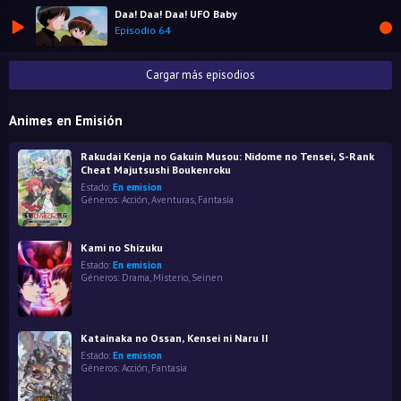
Daa! Daa! Daa! UFO Baby
Episodio 64
Cargar más episodios
Animes en Emisión
Rakudai Kenja no Gakuin Musou: Nidome no Tensei, S-Rank
Cheat Majutsushi Boukenroku
Estado:
En emision
Géneros:
Acción
,
Aventuras
,
Fantasía
Kami no Shizuku
Estado:
En emision
Géneros:
Drama
,
Misterio
,
Seinen
Katainaka no Ossan, Kensei ni Naru II
Estado:
En emision
Géneros:
Acción
,
Fantasía