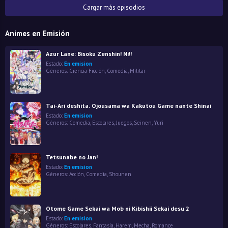
Cargar más episodios
Animes en Emisión
Azur Lane: Bisoku Zenshin! Ni!!
Estado:
En emision
Géneros:
Ciencia Ficción
,
Comedia
,
Militar
Tai-Ari deshita. Ojousama wa Kakutou Game nante Shinai
Estado:
En emision
Géneros:
Comedia
,
Escolares
,
Juegos
,
Seinen
,
Yuri
Tetsunabe no Jan!
Estado:
En emision
Géneros:
Acción
,
Comedia
,
Shounen
Otome Game Sekai wa Mob ni Kibishii Sekai desu 2
Estado:
En emision
Géneros:
Escolares
,
Fantasía
,
Harem
,
Mecha
,
Romance