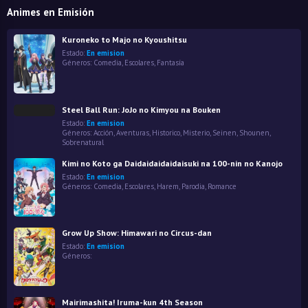
Animes en Emisión
Kuroneko to Majo no Kyoushitsu
Estado:
En emision
Géneros:
Comedia
,
Escolares
,
Fantasía
Steel Ball Run: JoJo no Kimyou na Bouken
Estado:
En emision
Géneros:
Acción
,
Aventuras
,
Historico
,
Misterio
,
Seinen
,
Shounen
,
Sobrenatural
Kimi no Koto ga Daidaidaidaidaisuki na 100-nin no Kanojo
Estado:
En emision
Géneros:
Comedia
,
Escolares
,
Harem
,
Parodia
,
Romance
Grow Up Show: Himawari no Circus-dan
Estado:
En emision
Géneros:
Mairimashita! Iruma-kun 4th Season