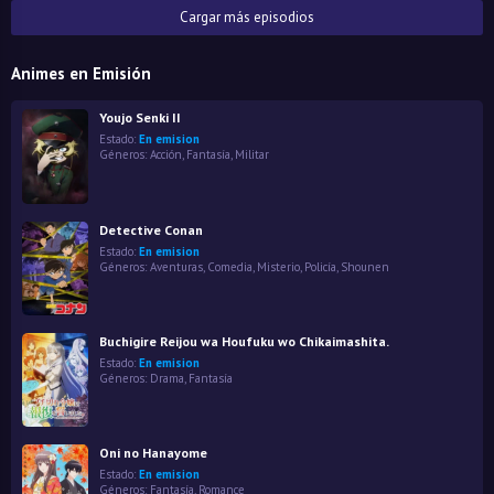
Cargar más episodios
Animes en Emisión
Youjo Senki II
Estado:
En emision
Géneros:
Acción
,
Fantasía
,
Militar
Detective Conan
Estado:
En emision
Géneros:
Aventuras
,
Comedia
,
Misterio
,
Policía
,
Shounen
Buchigire Reijou wa Houfuku wo Chikaimashita.
Estado:
En emision
Géneros:
Drama
,
Fantasía
Oni no Hanayome
Estado:
En emision
Géneros:
Fantasía
,
Romance