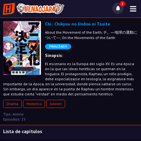
1
Chi.: Chikyuu no Undou ni Tsuite
About the Movement of the Earth, チ。―地球の運動に
ついて―, On the Movements of the Earth
FINALIZADO
Sinopsis:
El escenario es la Europa del siglo XV. Es una época
en la que las ideas heréticas se queman en la
hoguera. El protagonista, Raphau, un niño prodigio,
debe especializarse en teología, la asignatura más
importante de la época, en la universidad, donde piensa saltarse un curso.
Sin embargo, un día aparece en la puerta de Raphau un hombre misterioso
que estudia cierta “verdad” en medio del pensamiento herético.
Drama
Historico
Seinen
Tipo: Anime
Episodios: 25
Lista de capítulos