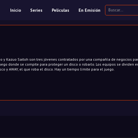
Inicio
Series
Películas
En Emisión
yo y Kazuo Saitoh son tres jóvenes contratados por una compañía de negocios pa
uego donde se compite para proteger un disco o robarlo. Los equipos se dividen 
sco y AWAY, el que roba el disco. Hay un tiempo límite para el juego.