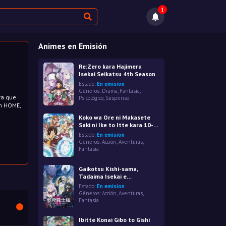
1
Animes en Emisión
Re:Zero kara Hajimeru
Isekai Seikatsu 4th Season
Estado:
En emision
Géneros:
Drama
,
Fantasía
,
ra que
Psicológico
,
Suspenso
en HOME,
Koko wa Ore ni Makasete
Saki ni Ike to Itte kara 10-
nen ga Tattara Densetsu ni
Estado:
En emision
Natteita.
Géneros:
Acción
,
Aventuras
,
Fantasía
Gaikotsu Kishi-sama,
Tadaima Isekai e
Odekakechuu II
Estado:
En emision
Géneros:
Acción
,
Aventuras
,
Fantasía
Ibitte Konai Gibo to Gishi