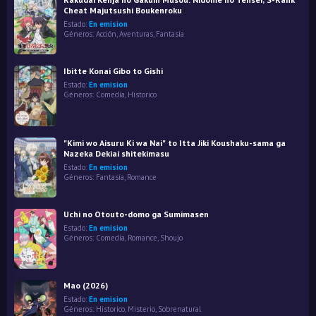
Cheat Majutsushi Boukenroku
Estado:
En emision
Géneros:
Acción
,
Aventuras
,
Fantasía
Ibitte Konai Gibo to Gishi
Estado:
En emision
Géneros:
Comedia
,
Historico
"Kimi wo Aisuru Ki wa Nai" to Itta Jiki Koushaku-sama ga
Nazeka Dekiai shitekimasu
Estado:
En emision
Géneros:
Fantasía
,
Romance
Uchi no Otouto-domo ga Sumimasen
Estado:
En emision
Géneros:
Comedia
,
Romance
,
Shoujo
Mao (2026)
Estado:
En emision
Géneros:
Historico
,
Misterio
,
Sobrenatural