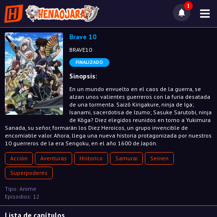
1
Brave 10
BRAVE10
FINALIZADO
Sinopsis:
En un mundo envuelto en el caos de la guerra, se
alzan unos valientes guerreros con la furia desatada
de una tormenta. Saizô Kirigakure, ninja de Iga;
Isanami, sacerdotisa de Izumo; Sasuke Sarutobi, ninja
de Kôga? Diez elegidos reunidos en torno a Yukimura
Sanada, su señor, formarán los Diez Heroicos, un grupo invencible de
encomiable valor. Ahora, llega una nueva historia protagonizada por nuestros
10 guerreros de la era Sengoku, en el año 1600 de Japón.
Acción
Aventuras
Historico
Samurai
Seinen
Superpoderes
Tipo: Anime
Episodios: 12
Lista de capítulos