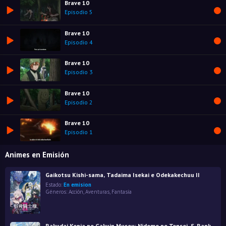
Brave 10
Episodio 5
Brave 10
Episodio 4
Brave 10
Episodio 3
Brave 10
Episodio 2
Brave 10
Episodio 1
Animes en Emisión
Gaikotsu Kishi-sama, Tadaima Isekai e Odekakechuu II
Estado:
En emision
Géneros:
Acción
,
Aventuras
,
Fantasía
Rakudai Kenja no Gakuin Musou: Nidome no Tensei, S-Rank