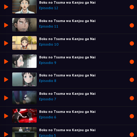
Boku no Tsuma wa Kanjou ga Nai
Episodio 12
Boku no Tsuma wa Kanjou ga Nai
Episodio 11
Boku no Tsuma wa Kanjou ga Nai
Episodio 10
Boku no Tsuma wa Kanjou ga Nai
Episodio 9
Boku no Tsuma wa Kanjou ga Nai
Episodio 8
Boku no Tsuma wa Kanjou ga Nai
Episodio 7
Boku no Tsuma wa Kanjou ga Nai
Episodio 6
Boku no Tsuma wa Kanjou ga Nai
Episodio 5