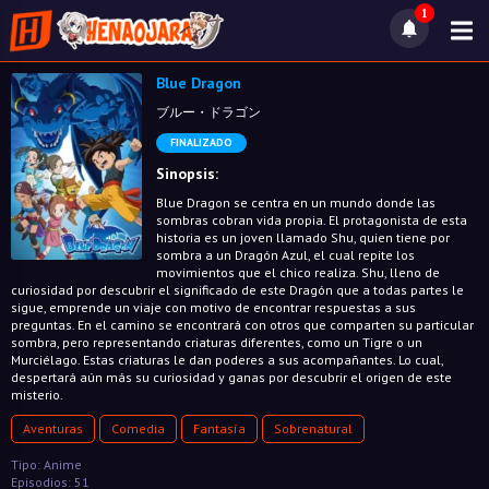
1
Blue Dragon
ブルー・ドラゴン
FINALIZADO
Sinopsis:
Blue Dragon se centra en un mundo donde las
sombras cobran vida propia. El protagonista de esta
historia es un joven llamado Shu, quien tiene por
sombra a un Dragón Azul, el cual repite los
movimientos que el chico realiza. Shu, lleno de
curiosidad por descubrir el significado de este Dragón que a todas partes le
sigue, emprende un viaje con motivo de encontrar respuestas a sus
preguntas. En el camino se encontrará con otros que comparten su particular
sombra, pero representando criaturas diferentes, como un Tigre o un
Murciélago. Estas criaturas le dan poderes a sus acompañantes. Lo cual,
despertará aún más su curiosidad y ganas por descubrir el origen de este
misterio.
Aventuras
Comedia
Fantasía
Sobrenatural
Tipo: Anime
Episodios: 51