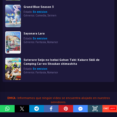
Grand Blue Season 3
Estado:
En emision
Géneros:
Comedia
,
Seinen
Sayonara Lara
Estado:
En emision
Géneros:
Fantasía
,
Romance
Suterare Seijo no Isekai Gohan Tabi: Kakure Skill de
Camping Car wo Shoukan shimashita
Estado:
En emision
Géneros:
Fantasía
,
Romance
DMCA
- Informamos que ningún vídeo se encuentra alojado en nuestros
servidores.
HenaoJara
© Copyright 2026
2677