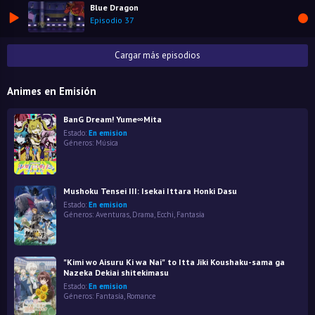
Blue Dragon
Episodio 37
Cargar más episodios
Animes en Emisión
BanG Dream! Yume∞Mita
Estado:
En emision
Géneros:
Música
Mushoku Tensei III: Isekai Ittara Honki Dasu
Estado:
En emision
Géneros:
Aventuras
,
Drama
,
Ecchi
,
Fantasía
"Kimi wo Aisuru Ki wa Nai" to Itta Jiki Koushaku-sama ga
Nazeka Dekiai shitekimasu
Estado:
En emision
Géneros:
Fantasía
,
Romance