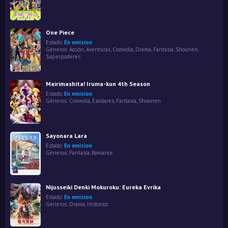
One Piece
Estado:
En emision
Géneros:
Acción
,
Aventuras
,
Comedia
,
Drama
,
Fantasía
,
Shounen
,
Superpoderes
Mairimashita! Iruma-kun 4th Season
Estado:
En emision
Géneros:
Comedia
,
Escolares
,
Fantasía
,
Shounen
Sayonara Lara
Estado:
En emision
Géneros:
Fantasía
,
Romance
Nijusseiki Denki Mokuroku: Eureka Evrika
Estado:
En emision
Géneros:
Drama
,
Historico