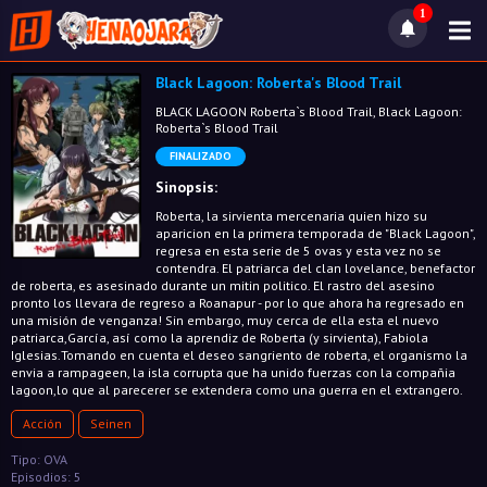
1
Black Lagoon: Roberta's Blood Trail
BLACK LAGOON Roberta`s Blood Trail, Black Lagoon:
Roberta`s Blood Trail
FINALIZADO
Sinopsis:
Roberta, la sirvienta mercenaria quien hizo su
aparicion en la primera temporada de "Black Lagoon",
regresa en esta serie de 5 ovas y esta vez no se
contendra. El patriarca del clan lovelance, benefactor
de roberta, es asesinado durante un mitin politico. El rastro del asesino
pronto los llevara de regreso a Roanapur - por lo que ahora ha regresado en
una misión de venganza! Sin embargo, muy cerca de ella esta el nuevo
patriarca,García, así como la aprendiz de Roberta (y sirvienta), Fabiola
Iglesias.Tomando en cuenta el deseo sangriento de roberta, el organismo la
envia a rampageen, la isla corrupta que ha unido fuerzas con la compañia
lagoon,lo que al parecerer se extendera como una guerra en el extrangero.
Acción
Seinen
Tipo: OVA
Episodios: 5