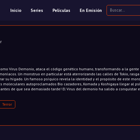
Inicio
Series
Películas
En Emisión
r
 como Virus Demonio, ataca el código genético humano, transformando a la gente
níacos. Un monstruo en particular está aterrorizando las calles de Tokio, rasga
ar su hígado. Un famoso psíquico revela la identidad y el propósito de este mons
os moleculares autoproclamados Bio cazadores, Komada y Koshigaya llegar al psí
 antes de que sea demasiado tarde! El Virus del demonio ha salido a conquistar e
Terror