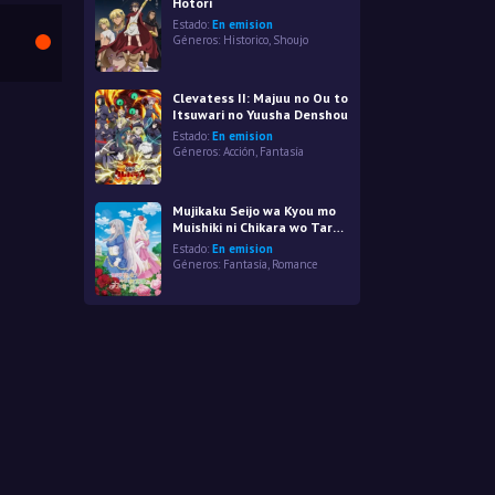
Hotori
Estado:
En emision
Géneros:
Historico
,
Shoujo
Clevatess II: Majuu no Ou to
Itsuwari no Yuusha Denshou
Estado:
En emision
Géneros:
Acción
,
Fantasía
Mujikaku Seijo wa Kyou mo
Muishiki ni Chikara wo Tare
Nagasu
Estado:
En emision
Géneros:
Fantasía
,
Romance