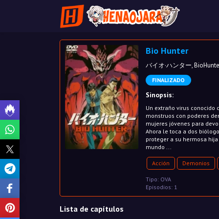
Bio Hunter
バイオ·ハンター, BioHunte
FINALIZADO
Sinopsis:
Un extraño virus conocido
monstruos con poderes demo
mujeres jóvenes para devor
Ahora le toca a dos biólog
proteger a su hermosa hija
mundo ...
Acción
Demonios
Tipo: OVA
Episodios: 1
Lista de capítulos