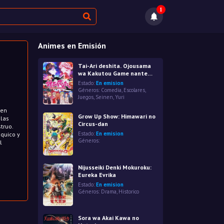
1
Animes en Emisión
Tai-Ari deshita. Ojousama
wa Kakutou Game nante
Shinai
Estado:
En emision
Géneros:
Comedia
,
Escolares
,
Juegos
,
Seinen
,
Yuri
 en
Grow Up Show: Himawari no
 las
Circus-dan
truo.
Estado:
En emision
quico y
Géneros:
l
Nijusseiki Denki Mokuroku:
Eureka Evrika
Estado:
En emision
Géneros:
Drama
,
Historico
Sora wa Akai Kawa no