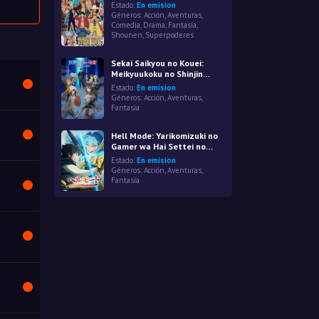
Estado:
En emision
Géneros:
Acción
,
Aventuras
,
Comedia
,
Drama
,
Fantasía
,
Shounen
,
Superpoderes
Sekai Saikyou no Kouei:
Meikyuukoku no Shinjin
Tansakusha
Estado:
En emision
Géneros:
Acción
,
Aventuras
,
Fantasía
Hell Mode: Yarikomizuki no
Gamer wa Hai Settei no
Isekai de Musou suru 2nd
Estado:
En emision
Season
Géneros:
Acción
,
Aventuras
,
Fantasía