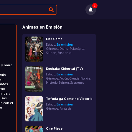
1
Animes en Emisión
Liar Game
Estado:
En emision
Géneros:
Drama
,
Psicológico
,
Seinen
,
Suspenso
 y narra
Koukaku Kidoutai (TV)
ente
Estado:
En emision
Géneros:
Acción
,
Ciencia Ficción
,
dan
Misterio
,
Seinen
,
Suspenso
eados
ximo
n Iga y
. Dos
Tefuda ga Oome no Victoria
s con el
Estado:
En emision
 e
Géneros:
Fantasía
One Piece