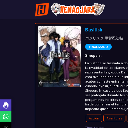
Basilisk
バジリスク 甲賀忍法帖
FINALIZADO
Sinopsis:
La historia se traslada a 
la rivalidad de los clanes 
representantes, Kouga Danj
esta rivalidad por lo que
acabar con este enfrentam
cuando Ieyasu, el actual Sh
Shogun. En caso de que Kou
ser protegida durante los 
pergaminos inscritos con l
fin de comenzar el terribl
impedirá que su amor surja
Acción
Aventuras
Tipo: Anime