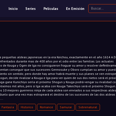
Inicio
Series
Películas
En Emisión
dos pequeñas aldeas japonesas en la era Keichou, exactamente en el año 1614 A.D.
enfrentados durante mas de 400 años por el odio entre las familias. Los actuales
o de Kouga y Ogen de Iga no consiguieron fraguar su amor y resolver definitivam
 intentan conseguir que sus sucesores Gennosuke y Oboro cumplan su amor y pue
iento sin sentido; pero donde hay amor habrá muerte y sus planes se ven estrop
ogun, decide rivalizar a Kouga e Iga para ver quien de sus dos nietos será el pró
ga gane Kunichiyo sería el próximo Shogun y Kouga podrá vengar su rivalidad co
próximos mil años, pero si Iga acaba con Kouga Takechiyo será el próximo Shogun
os 10 mejores guerreros ninja de cada aldea son enviados a sus respectivas aldea
e duelo que una vez mas estropeará el destino de los sucesores de las dos aldeas
...
Fantasía
Historico
Romance
Samurai
Sobrenatural