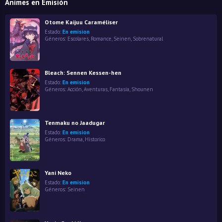
Animes en Emisión
Otome Kaijuu Caraméliser
Estado:
En emision
Géneros:
Escolares
,
Romance
,
Seinen
,
Sobrenatural
Bleach: Sennen Kessen-hen
Estado:
En emision
Géneros:
Acción
,
Aventuras
,
Fantasía
,
Shounen
Tenmaku no Jaadugar
Estado:
En emision
Géneros:
Drama
,
Historico
Yani Neko
Estado:
En emision
Géneros:
Seinen