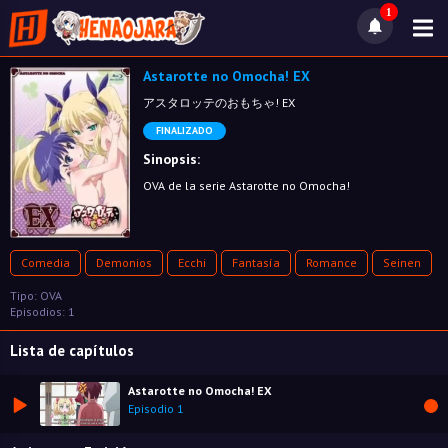
1
Astarotte no Omocha! EX
アスタロッテのおもちゃ! EX
FINALIZADO
Sinopsis:
OVA de la serie Astarotte no Omocha!
Comedia
Demonios
Ecchi
Fantasía
Romance
Seinen
Tipo: OVA
Episodios: 1
Lista de capítulos
Astarotte no Omocha! EX
Episodio 1