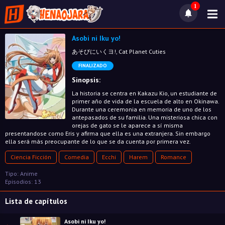
1
Asobi ni Iku yo!
あそびにいくヨ!, Cat Planet Cuties
FINALIZADO
Sinopsis:
La historia se centra en Kakazu Kio, un estudiante de
primer año de vida de la escuela de alto en Okinawa.
Durante una ceremonia en memoria de uno de los
antepasados de su familia. Una misteriosa chica con
orejas de gato se le aparece a sí misma
presentandose como Eris y afirma que ella es una extranjera. Sin embargo
ella será más preocupante de lo que se da cuenta por primera vez.
Ciencia Ficción
Comedia
Ecchi
Harem
Romance
Tipo: Anime
Episodios: 13
Lista de capítulos
Asobi ni Iku yo!