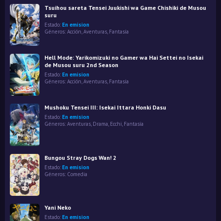
Tsuihou sareta Tensei Juukishi wa Game Chishiki de Musou
suru
Estado:
En emision
Géneros:
Acción
,
Aventuras
,
Fantasía
Hell Mode: Yarikomizuki no Gamer wa Hai Settei no Isekai
de Musou suru 2nd Season
Estado:
En emision
Géneros:
Acción
,
Aventuras
,
Fantasía
Mushoku Tensei III: Isekai Ittara Honki Dasu
Estado:
En emision
Géneros:
Aventuras
,
Drama
,
Ecchi
,
Fantasía
Bungou Stray Dogs Wan! 2
Estado:
En emision
Géneros:
Comedia
Yani Neko
Estado:
En emision