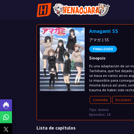
Amagami SS
アマガミSS
FINALIZADO
Sinopsis:
Es una adaptación de un vi
Tachibana, que fue dejado 
se basa en varios arcos ar
lo imposible para consegui
misma época así pues, son 
trauma de haber sido rech
Comedia
Escolares
Tipo: Anime
Episodios: 28
Lista de capítulos