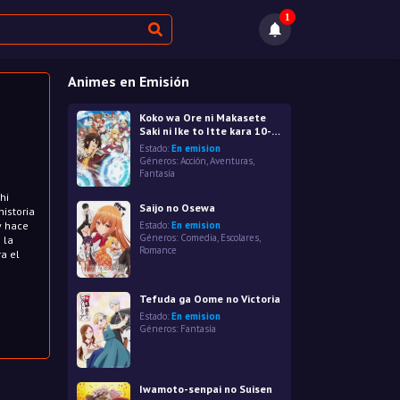
1
Animes en Emisión
Koko wa Ore ni Makasete
Saki ni Ike to Itte kara 10-
nen ga Tattara Densetsu ni
Estado:
En emision
Natteita.
Géneros:
Acción
,
Aventuras
,
Fantasía
hi
Saijo no Osewa
istoria
y hace
Estado:
En emision
Géneros:
Comedia
,
Escolares
,
 la
Romance
a el
Tefuda ga Oome no Victoria
Estado:
En emision
Géneros:
Fantasía
Iwamoto-senpai no Suisen