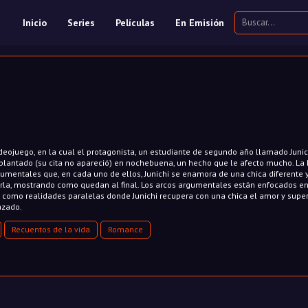
Inicio
Series
Películas
En Emisión
deojuego, en la cual el protagonista, un estudiante de segundo año llamado Junic
plantado (su cita no apareció) en nochebuena, un hecho que le afecto mucho. La h
gumentales que, en cada uno de ellos, Junichi se enamora de una chica diferente 
rla, mostrando como quedan al final. Los arcos argumentales están enfocados en
como realidades paralelas donde Junichi recupera con una chica el amor y super
azado.
Recuentos de la vida
Romance