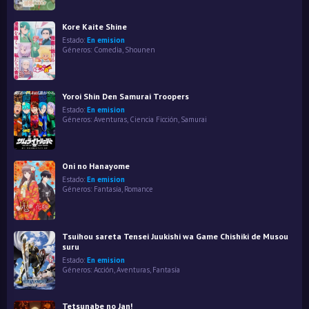
Kore Kaite Shine
Estado:
En emision
Géneros:
Comedia
,
Shounen
Yoroi Shin Den Samurai Troopers
Estado:
En emision
Géneros:
Aventuras
,
Ciencia Ficción
,
Samurai
Oni no Hanayome
Estado:
En emision
Géneros:
Fantasía
,
Romance
Tsuihou sareta Tensei Juukishi wa Game Chishiki de Musou
suru
Estado:
En emision
Géneros:
Acción
,
Aventuras
,
Fantasía
Tetsunabe no Jan!