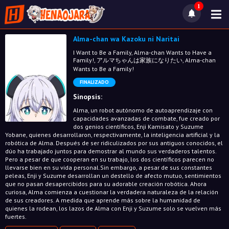
1
Alma-chan wa Kazoku ni Naritai
I Want to Be a Family, Alma-chan Wants to Have a
Family!, アルマちゃんは家族になりたい, Alma-chan
Wants to Be a Family!
FINALIZADO
Sinopsis:
Alma, un robot autónomo de autoaprendizaje con
capacidades avanzadas de combate, fue creado por
dos genios científicos, Enji Kamisato y Suzume
Yobane, quienes desarrollaron, respectivamente, la inteligencia artificial y la
robótica de Alma. Después de ser ridiculizados por sus antiguos conocidos, el
dúo ha trabajado juntos para demostrar al mundo sus verdaderos talentos.
Pero a pesar de que cooperan en su trabajo, los dos científicos parecen no
llevarse bien en su vida personal.Sin embargo, a pesar de sus constantes
peleas, Enji y Suzume desarrollan un destello de afecto mutuo, sentimientos
que no pasan desapercibidos para su adorable creación robótica. Ahora
curiosa, Alma comienza a cuestionar la verdadera naturaleza de la relación
de sus creadores. A medida que aprende más sobre la humanidad de
quienes la rodean, los lazos de Alma con Enji y Suzume solo se vuelven más
fuertes.