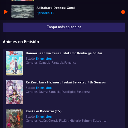
Akihabara Dennou Gumi
Episodio 12
Cargar más episodios
Animes en Emisión
Hanaori-san wa Tensei shitemo Kenka ga Shitai
Estado:
En emision
Géneros:
Comedia
,
Fantasía
,
Romance
Re:Zero kara Hajimeru Isekai Seikatsu 4th Season
Estado:
En emision
Géneros:
Drama
,
Fantasía
,
Psicológico
,
Suspenso
Koukaku Kidoutai (TV)
Estado:
En emision
Géneros:
Acción
,
Ciencia Ficción
,
Misterio
,
Seinen
,
Suspenso