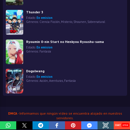
Thunder 3
Estado:
En emision
Géneros:
Ciencia Ficción
,
Misterio
,
Shounen
,
Sobrenatural
Ryoumin 0-nin Start no Henkyou Ryoushu-sama
Estado:
En emision
Géneros:
Fantasía
Dogulwang
Estado:
En emision
Géneros:
Acción
,
Aventuras
,
Fantasía
DMCA
- Informamos que ningún vídeo se encuentra alojado en nuestros
servidores.
HenaoJara
© Copyright 2026
2763