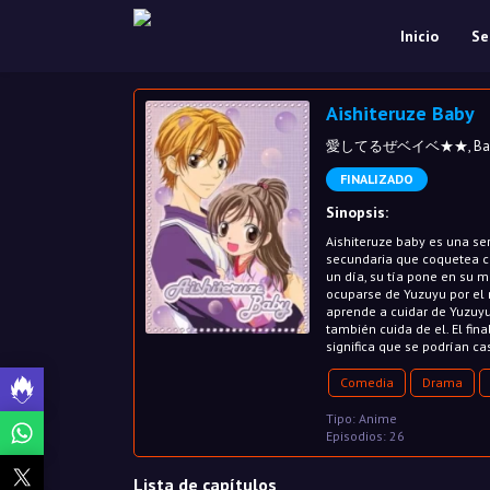
Inicio
Se
Aishiteruze Baby
愛してるぜベイベ★★, Babe,
FINALIZADO
Sinopsis:
Aishiteruze baby es una ser
secundaria que coquetea co
un día, su tía pone en su m
ocuparse de Yuzuyu por el 
aprende a cuidar de Yuzuyu
también cuida de el. El fin
significa que se podrían ca
Comedia
Drama
Tipo: Anime
Episodios: 26
Lista de capítulos