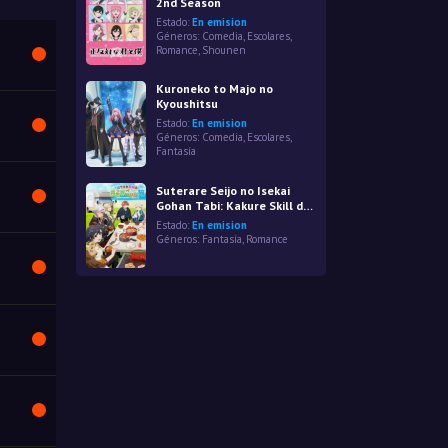
2nd Season
Estado:
En emision
Géneros:
Comedia
,
Escolares
,
Romance
,
Shounen
Kuroneko to Majo no
Kyoushitsu
Estado:
En emision
Géneros:
Comedia
,
Escolares
,
Fantasía
Suterare Seijo no Isekai
Gohan Tabi: Kakure Skill de
Camping Car wo Shoukan
Estado:
En emision
shimashita
Géneros:
Fantasía
,
Romance