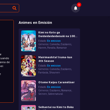
1
Animes en Emisión
Kimi no Koto ga
Daidaidaidaidaisuki na 100-
nin no Kanojo
Estado:
En emision
Géneros:
Comedia
,
Escolares
,
Harem
,
Parodia
,
Romance
de
Mairimashita! Iruma-kun
 cuando
4th Season
tarea de
Estado:
En emision
pei
Géneros:
Comedia
,
Escolares
,
Fantasía
,
Shounen
e
Otome Kaijuu Caraméliser
Estado:
En emision
Géneros:
Escolares
,
Romance
,
Seinen
,
Sobrenatural
Seihantai na Kimi to Boku