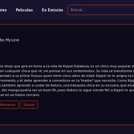
ries
Películas
En Emisión
 My Love
ie shojo que gira en torno a la vida de Kippei Katakura, es un chico muy popular 
n cualquier chica que vé, sin pensar en sus sentimientos. Su vida se transforma
andato a su prima Yuzuyu quien tiene cinco años de edad. Kippei se le asigna la 
momento, y él debe aprender a convertirse en la "madre? que necesita. Como Kip
, también aprende a cuidar de Kokoro, una tranquila chica en su escuela, que ella
al del manga podría ser un buen fin, pues Kokoro le sigue siendo fiel a Kippei lo qu
sar en un futuro cercano.
Romance
Shoujo