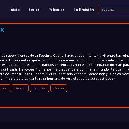
Inicio
Series
Películas
En Emisión
 X
los supervivientes de la Séptima Guerra Espacial que intentan vivir entre las ruin
roñeros de material de guerra y ciudades en ruinas vagan por la devastada Tierra. Si
e es que los líderes de los bandos enfrentados han estado tramando un plan par
a, y utilizarán Newtypes (humanos mejorados) para dominar el mundo. Pero Jamil 
loto del monstruoso Gundam X, el valiente adolescente Garrod Ran y la chica Ne
ar un medio para salvar la raza humana de otra oleada de autodestrucción.
cción
Drama
Espacial
Mecha