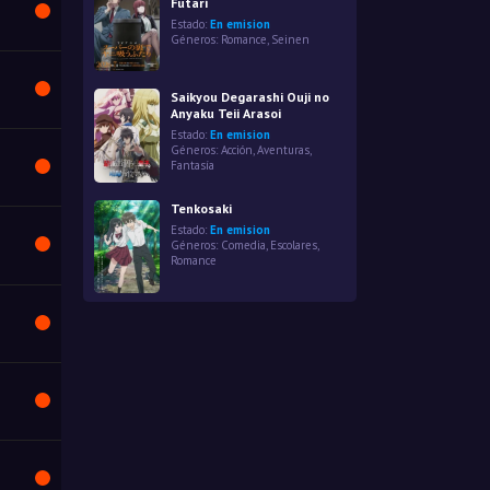
Futari
Estado:
En emision
Géneros:
Romance
,
Seinen
Saikyou Degarashi Ouji no
Anyaku Teii Arasoi
Estado:
En emision
Géneros:
Acción
,
Aventuras
,
Fantasía
Tenkosaki
Estado:
En emision
Géneros:
Comedia
,
Escolares
,
Romance