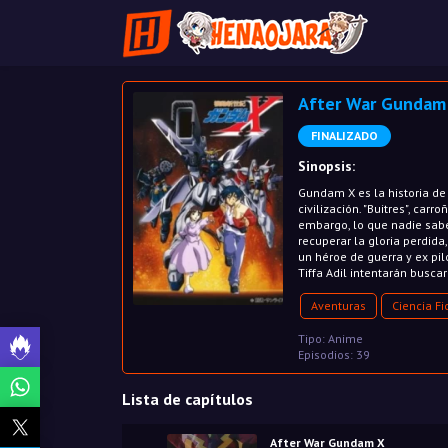
After War Gundam
FINALIZADO
Sinopsis:
Gundam X es la historia de 
civilización. "Buitres", car
embargo, lo que nadie sab
recuperar la gloria perdid
un héroe de guerra y ex pi
Tiffa Adil intentarán busc
Aventuras
Ciencia Fi
Tipo: Anime
Episodios: 39
Lista de capítulos
After War Gundam X