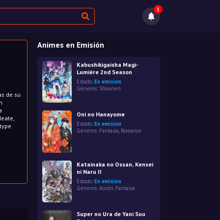
1
Animes en Emisión
Kabushikigaisha Magi-
Lumière 2nd Season
Estado:
En emision
Géneros:
Shounen
as de su
n
a
Oni no Hanayome
Neate,
Estado:
En emision
wtype
Géneros:
Fantasía
,
Romance
Katainaka no Ossan, Kensei
ni Naru II
Estado:
En emision
Géneros:
Acción
,
Fantasía
Super no Ura de Yani Suu