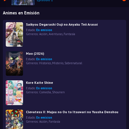
Animes en Emisión
Saikyou Degarashi Ouji no Anyaku Teii Arasoi
Estado:
En emision
Géneros:
Acción
,
Aventuras
,
Fantasía
Mao (2026)
Estado:
En emision
Géneros:
Historico
,
Misterio
,
Sobrenatural
Kore Kaite Shine
Estado:
En emision
Géneros:
Comedia
,
Shounen
Clevatess II: Majuu no Ou to Itsuwari no Yuusha Denshou
Estado:
En emision
Géneros:
Acción
,
Fantasía