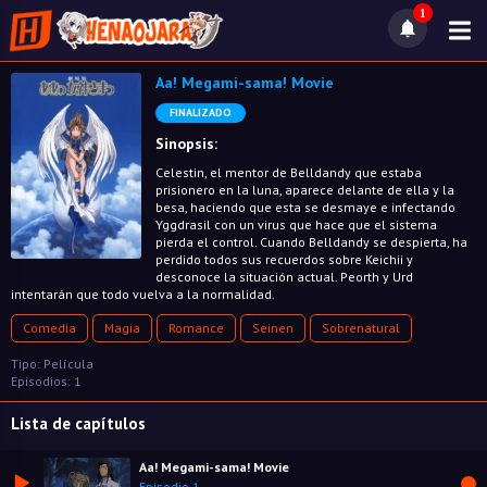
1
Aa! Megami-sama! Movie
FINALIZADO
Sinopsis:
Celestin, el mentor de Belldandy que estaba
prisionero en la luna, aparece delante de ella y la
besa, haciendo que esta se desmaye e infectando
Yggdrasil con un virus que hace que el sistema
pierda el control. Cuando Belldandy se despierta, ha
perdido todos sus recuerdos sobre Keichii y
desconoce la situación actual. Peorth y Urd
intentarán que todo vuelva a la normalidad.
Comedia
Magia
Romance
Seinen
Sobrenatural
Tipo: Película
Episodios: 1
Lista de capítulos
Aa! Megami-sama! Movie
Episodio 1