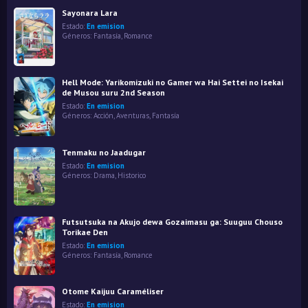
Sayonara Lara
Estado:
En emision
Géneros:
Fantasía
,
Romance
Hell Mode: Yarikomizuki no Gamer wa Hai Settei no Isekai
de Musou suru 2nd Season
Estado:
En emision
Géneros:
Acción
,
Aventuras
,
Fantasía
Tenmaku no Jaadugar
Estado:
En emision
Géneros:
Drama
,
Historico
Futsutsuka na Akujo dewa Gozaimasu ga: Suuguu Chouso
Torikae Den
Estado:
En emision
Géneros:
Fantasía
,
Romance
Otome Kaijuu Caraméliser
Estado:
En emision