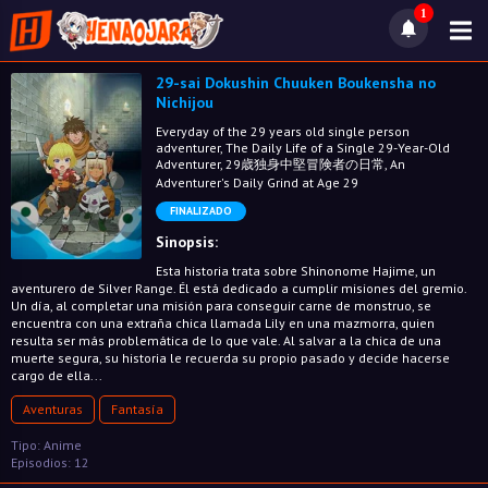
1
29-sai Dokushin Chuuken Boukensha no
Nichijou
Everyday of the 29 years old single person
adventurer, The Daily Life of a Single 29-Year-Old
Adventurer, 29歳独身中堅冒険者の日常, An
Adventurer's Daily Grind at Age 29
FINALIZADO
Sinopsis:
Esta historia trata sobre Shinonome Hajime, un
aventurero de Silver Range. Él está dedicado a cumplir misiones del gremio.
Un día, al completar una misión para conseguir carne de monstruo, se
encuentra con una extraña chica llamada Lily en una mazmorra, quien
resulta ser más problemática de lo que vale. Al salvar a la chica de una
muerte segura, su historia le recuerda su propio pasado y decide hacerse
cargo de ella...
Aventuras
Fantasía
Tipo: Anime
Episodios: 12