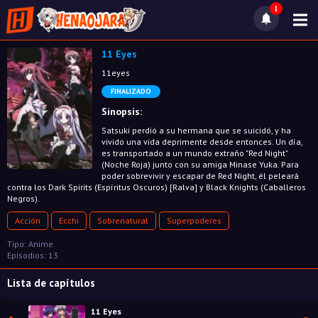
1
11 Eyes
11eyes
FINALIZADO
Sinopsis:
Satsuki perdió a su hermana que se suicidó, y ha
vivido una vida deprimente desde entonces. Un día,
es transportado a un mundo extraño "Red Night"
(Noche Roja) junto con su amiga Minase Yuka. Para
poder sobrevivir y escapar de Red Night, él peleará
contra los Dark Spirits (Espíritus Oscuros) [Ralva] y Black Knights (Caballeros
Negros).
Acción
Ecchi
Sobrenatural
Superpoderes
Tipo: Anime
Episodios: 13
Lista de capítulos
11 Eyes