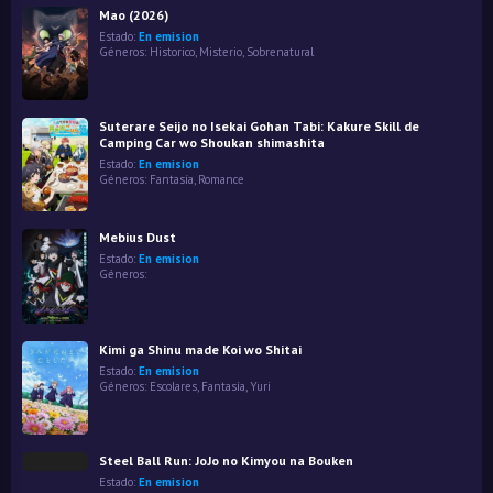
Mao (2026)
Estado:
En emision
Géneros:
Historico
,
Misterio
,
Sobrenatural
Suterare Seijo no Isekai Gohan Tabi: Kakure Skill de
Camping Car wo Shoukan shimashita
Estado:
En emision
Géneros:
Fantasía
,
Romance
Mebius Dust
Estado:
En emision
Géneros:
Kimi ga Shinu made Koi wo Shitai
Estado:
En emision
Géneros:
Escolares
,
Fantasía
,
Yuri
Steel Ball Run: JoJo no Kimyou na Bouken
Estado:
En emision